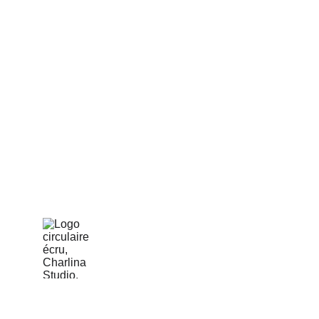
Graphiste & Brand Designer freelance 
Toulouse, j'aide les entrepreneurs et lie
captiver leur clientèle idéale grâce à u
professionnelle, alignée et impactante.