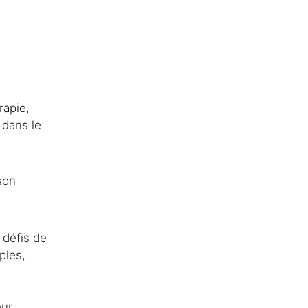
rapie, 
 dans le 
son 
défis de 
ples, 
eur