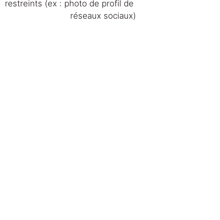
restreints (ex : photo de profil de 
réseaux sociaux)
basée à 
ux inspirants à 
ne image 