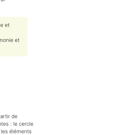
e et 
rmonie et 
artir de 
es : le cercle 
 les éléments 