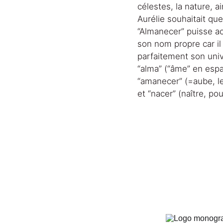
célestes, la nature, ain
Aurélie souhaitait qu
“Almanecer” puisse 
son nom propre car il 
parfaitement son unive
“alma” (“âme” en espa
“amanecer” (=aube, le
et “nacer” (naître, po