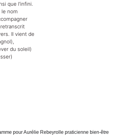
si que l’infini. 
e le nom 
accompagner 
retranscrit 
rs. Il vient de 
gnol), 
ver du soleil) 
usser)